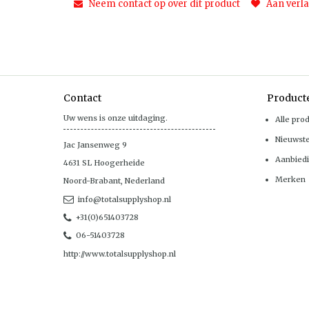
Neem contact op over dit product
Aan verla
Contact
Product
Uw wens is onze uitdaging.
Alle pro
Nieuwst
Jac Jansenweg 9
Aanbied
4631 SL
Hoogerheide
Merken
Noord-Brabant
,
Nederland
info@totalsupplyshop.nl
+31(0)651403728
06-51403728
http://www.totalsupplyshop.nl