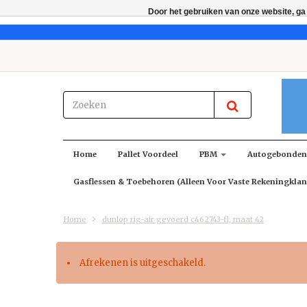
Door het gebruiken van onze website, ga
Home
Pallet Voordeel
PBM
Autogebonde
Gasflessen & Toebehoren (alleen Voor Vaste Rekeningklan
Home
dunlop rig-air gevoerd c462743-fl, maat 42
Afrekenen is uitgeschakeld.