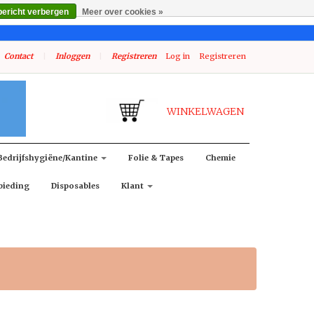
bericht verbergen
Meer over cookies »
Contact
|
Inloggen
|
Registreren
Log in
Registreren
WINKELWAGEN
Bedrijfshygiëne/kantine
Folie & Tapes
Chemie
bieding
Disposables
Klant