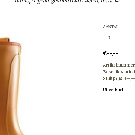
dunlop rig-air gevoerd c462743-fl, maat 42
AANTAL
€--,--
Artikelnummer
Beschikbaarhei
Stukprijs:
€--,--
Uitverkocht