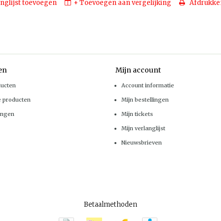
nglijst toevoegen
+ Toevoegen aan vergelijking
Afdrukke
en
Mijn account
ducten
Account informatie
e producten
Mijn bestellingen
ingen
Mijn tickets
Mijn verlanglijst
Nieuwsbrieven
Betaalmethoden