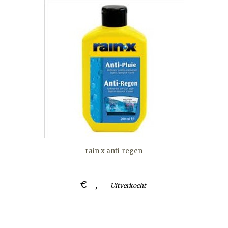
rain x anti-regen
€--,--
Uitverkocht