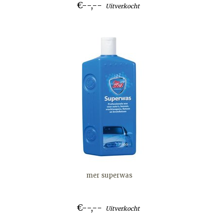
€--,--
Uitverkocht
mer superwas
€--,--
Uitverkocht