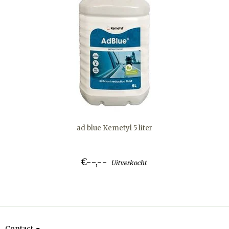
ad blue Kemetyl 5 liter
€--,--
Uitverkocht
Contact