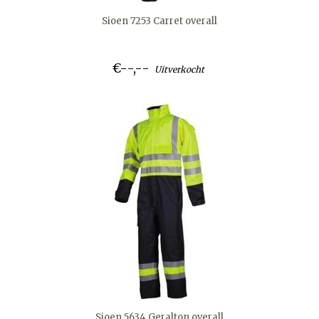
Sioen 7253 Carret overall
€--,--
Uitverkocht
Sioen 5634 Geralton overall