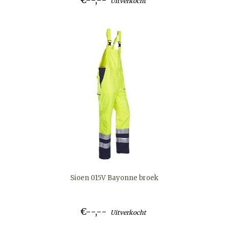
Uitverkocht
Sioen 015V Bayonne broek
€--,--
Uitverkocht