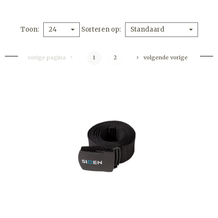
Toon
Sorteren op
24
Standaard
vorige pagina
1
2
volgende vorige