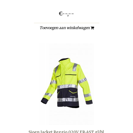
€--,--
Toevoegen aan winkelwagen
Sioen Jacket Reggio 020V FR-AST gl/bl,