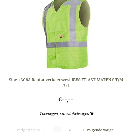
Sioen 308A Raufar verkeersvest RWS FR-AST MATEN S T/M
3xl
€--,--
Toevoegen aan winkelwagen
vorige pagina
1
2
volgende vorige