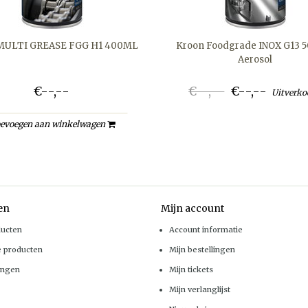
MULTI GREASE FGG H1 400ML
Kroon Foodgrade INOX G13 
Aerosol
€--,--
€--,--
€--,--
Uitverko
evoegen aan winkelwagen
en
Mijn account
ducten
Account informatie
e producten
Mijn bestellingen
ingen
Mijn tickets
Mijn verlanglijst