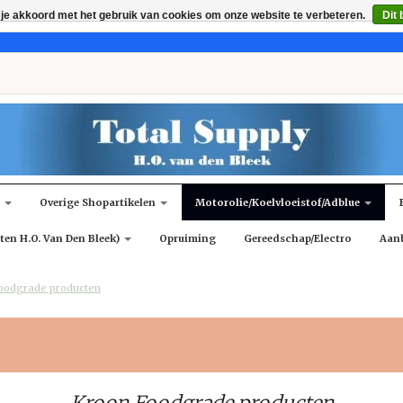
 je akkoord met het gebruik van cookies om onze website te verbeteren.
Dit 
n
Overige Shopartikelen
Motorolie/koelvloeistof/adblue
ten H.O. Van Den Bleek)
Opruiming
Gereedschap/Electro
Aan
oodgrade producten