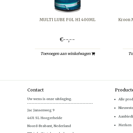
MULTI LUBE FGL H1 400ML
Kroon 
€--,--
Toevoegen aan winkelwagen
To
Contact
Product
Uw wens is onze uitdaging.
Alle pro
Nieuwst
Jac Jansenweg 9
Aanbied
4631 SL
Hoogerheide
Merken
Noord-Brabant
,
Nederland