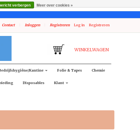
bericht verbergen
Meer over cookies »
Contact
|
Inloggen
|
Registreren
Log in
Registreren
WINKELWAGEN
Bedrijfshygiëne/kantine
Folie & Tapes
Chemie
bieding
Disposables
Klant