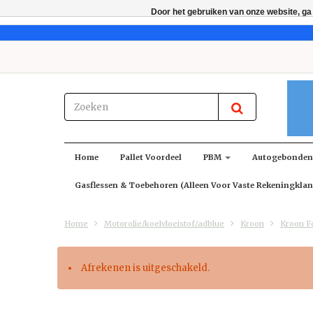
Door het gebruiken van onze website, ga
Home
Pallet Voordeel
PBM
Autogebonde
Gasflessen & Toebehoren (alleen Voor Vaste Rekeningklan
Home
Motorolie/koelvloeistof/adblue
Kroon
Kroon F
Afrekenen is uitgeschakeld.