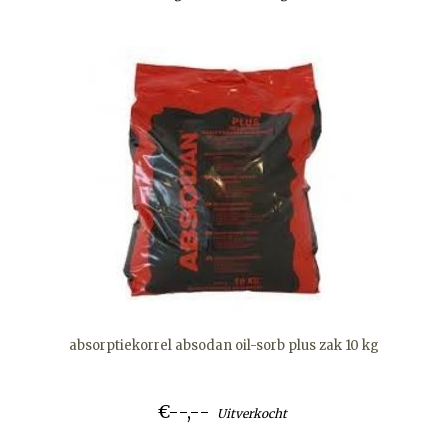
absorptiekorrel absodan oil-sorb plus zak 10 kg
€--,--
Uitverkocht