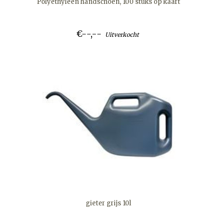
Polyethyleen handschoen, 100 stuks op kaart
€--,--
Uitverkocht
gieter grijs 10l