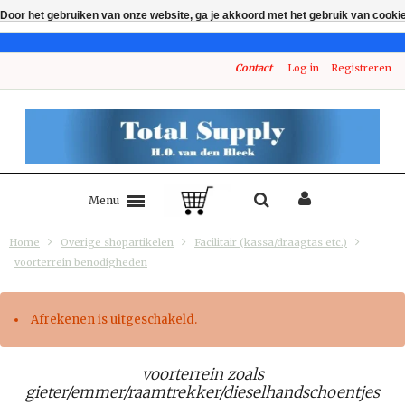
Door het gebruiken van onze website, ga je akkoord met het gebruik van cooki
Contact
Log in
Registreren
Menu
Home
Overige shopartikelen
Facilitair (kassa/draagtas etc.)
voorterrein benodigheden
Afrekenen is uitgeschakeld.
voorterrein zoals
gieter/emmer/raamtrekker/dieselhandschoentjes