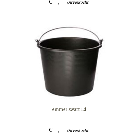
€--,--
Uitverkocht
emmer zwart 12l
€--,--
Uitverkocht