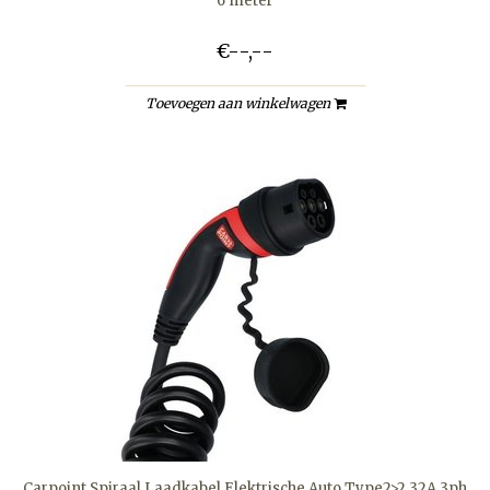
6 meter
€--,--
Toevoegen aan winkelwagen
Carpoint Spiraal Laadkabel Elektrische Auto Type2>2 32A 3ph