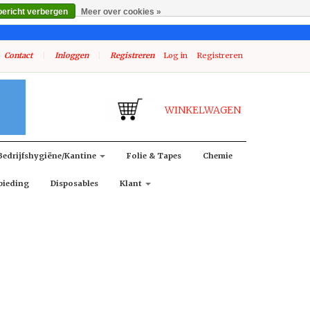
bericht verbergen
Meer over cookies »
Contact
|
Inloggen
|
Registreren
Log in
Registreren
WINKELWAGEN
Bedrijfshygiëne/kantine
Folie & Tapes
Chemie
bieding
Disposables
Klant