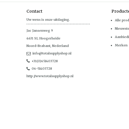
Contact
Product
Uw wens is onze uitdaging.
Alle pro
Nieuwst
Jac Jansenweg 9
Aanbied
4631 SL
Hoogerheide
Merken
Noord-Brabant
,
Nederland
info@totalsupplyshop.nl
+31(0)651403728
06-51403728
http://www.totalsupplyshop.nl