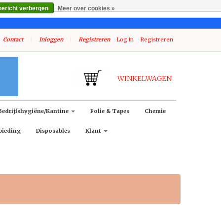
bericht verbergen
Meer over cookies »
Contact
|
Inloggen
|
Registreren
Log in
Registreren
WINKELWAGEN
Bedrijfshygiëne/kantine
Folie & Tapes
Chemie
bieding
Disposables
Klant