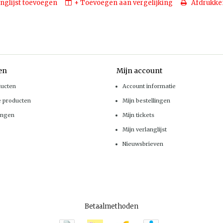
nglijst toevoegen
+ Toevoegen aan vergelijking
Afdrukke
en
Mijn account
ducten
Account informatie
e producten
Mijn bestellingen
ingen
Mijn tickets
Mijn verlanglijst
Nieuwsbrieven
Betaalmethoden