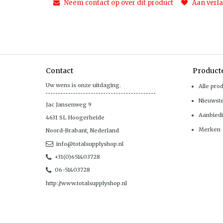
Neem contact op over dit product
Aan verla
Contact
Product
Uw wens is onze uitdaging.
Alle pro
Nieuwst
Jac Jansenweg 9
Aanbied
4631 SL
Hoogerheide
Merken
Noord-Brabant
,
Nederland
info@totalsupplyshop.nl
+31(0)651403728
06-51403728
http://www.totalsupplyshop.nl