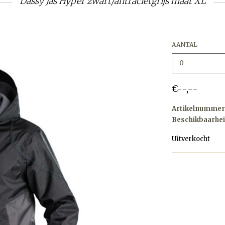
Dassy Jas Hyper zwart/antracietgrijs maat XL
AANTAL
€--,--
Artikelnummer
Beschikbaarhei
Uitverkocht