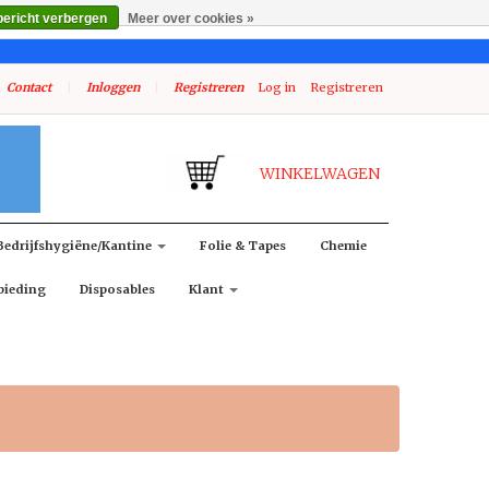
bericht verbergen
Meer over cookies »
Contact
|
Inloggen
|
Registreren
Log in
Registreren
WINKELWAGEN
Bedrijfshygiëne/kantine
Folie & Tapes
Chemie
bieding
Disposables
Klant