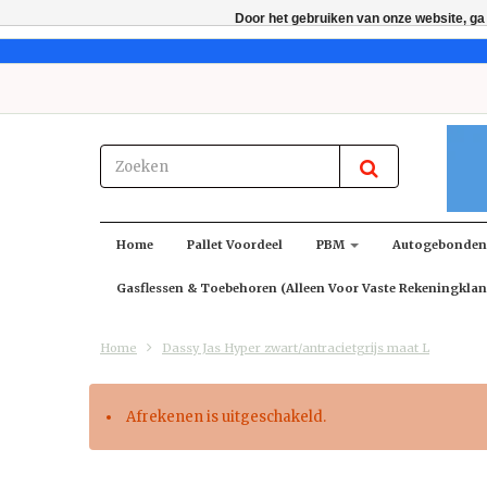
Door het gebruiken van onze website, ga
Home
Pallet Voordeel
PBM
Autogebonde
Gasflessen & Toebehoren (alleen Voor Vaste Rekeningklan
Home
Dassy Jas Hyper zwart/antracietgrijs maat L
Afrekenen is uitgeschakeld.