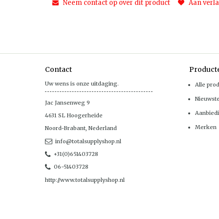
Neem contact op over dit product
Aan verla
Contact
Product
Uw wens is onze uitdaging.
Alle pro
Nieuwst
Jac Jansenweg 9
Aanbied
4631 SL
Hoogerheide
Merken
Noord-Brabant
,
Nederland
info@totalsupplyshop.nl
+31(0)651403728
06-51403728
http://www.totalsupplyshop.nl