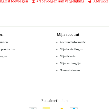
nglijst toevoegen
+ Toevoegen aan vergelijking
Afdrukke
en
Mijn account
ducten
Account informatie
e producten
Mijn bestellingen
ingen
Mijn tickets
Mijn verlanglijst
Nieuwsbrieven
Betaalmethoden