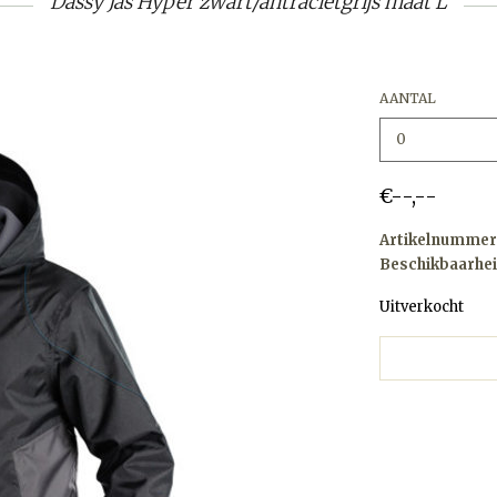
Dassy Jas Hyper zwart/antracietgrijs maat L
AANTAL
€--,--
Artikelnummer
Beschikbaarhei
Uitverkocht