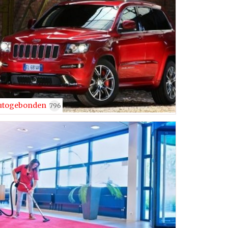
utogebonden
796