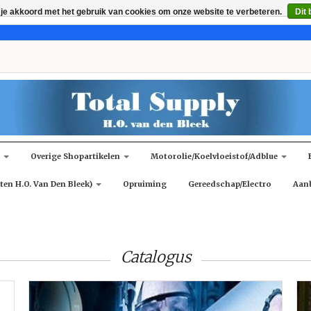
 je akkoord met het gebruik van cookies om onze website te verbeteren.
Dit 
n
Overige Shopartikelen
Motorolie/koelvloeistof/adblue
ten H.O. Van Den Bleek)
Opruiming
Gereedschap/Electro
Aan
Catalogus