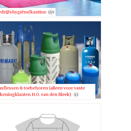
edrijfshygiëne/kantine
169
sflessen & toebehoren (alleen voor vaste
ekeningklanten H.O. van den Bleek)
43