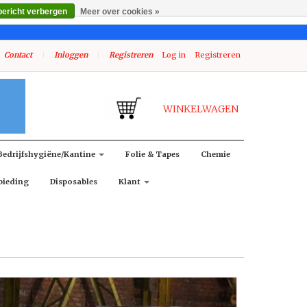
bericht verbergen
Meer over cookies »
Contact
|
Inloggen
|
Registreren
Log in
Registreren
WINKELWAGEN
Bedrijfshygiëne/kantine
Folie & Tapes
Chemie
bieding
Disposables
Klant