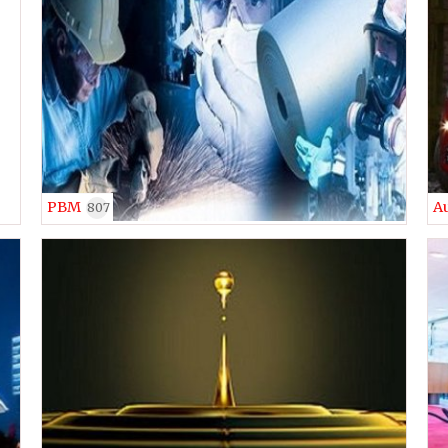
PBM
A
807