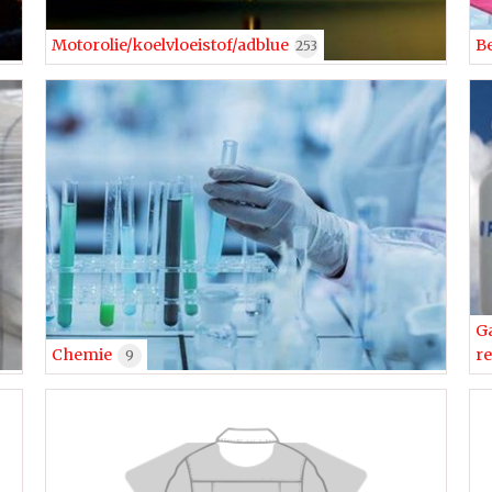
Motorolie/koelvloeistof/adblue
B
253
Ga
Chemie
r
9