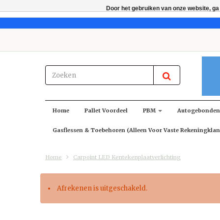
Door het gebruiken van onze website, ga
Home
Pallet Voordeel
PBM
Autogebonde
Gasflessen & Toebehoren (alleen Voor Vaste Rekeningklan
Home
Carpoint LED Kentekenplaatverlichting
Afrekenen is uitgeschakeld.