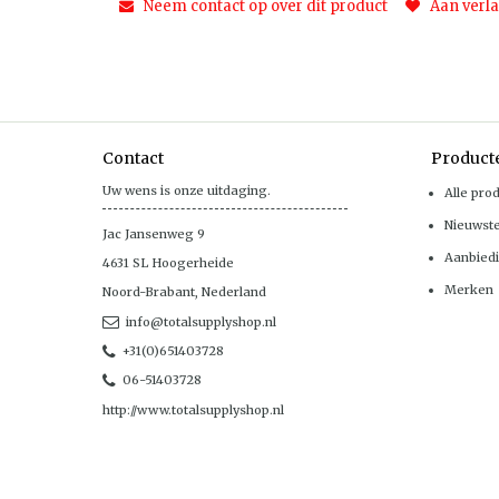
Neem contact op over dit product
Aan verla
Contact
Product
Uw wens is onze uitdaging.
Alle pro
Nieuwst
Jac Jansenweg 9
Aanbied
4631 SL
Hoogerheide
Merken
Noord-Brabant
,
Nederland
info@totalsupplyshop.nl
+31(0)651403728
06-51403728
http://www.totalsupplyshop.nl