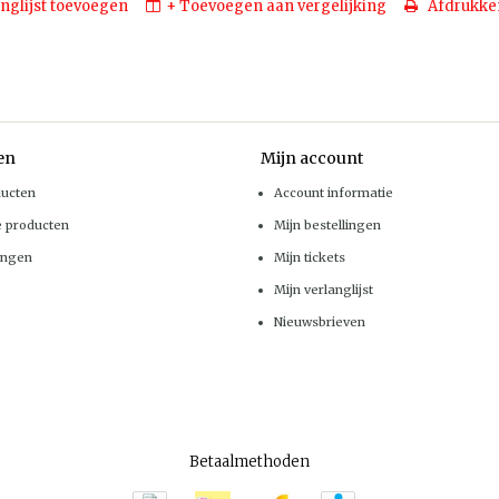
nglijst toevoegen
+ Toevoegen aan vergelijking
Afdrukke
en
Mijn account
ducten
Account informatie
e producten
Mijn bestellingen
ingen
Mijn tickets
Mijn verlanglijst
Nieuwsbrieven
Betaalmethoden