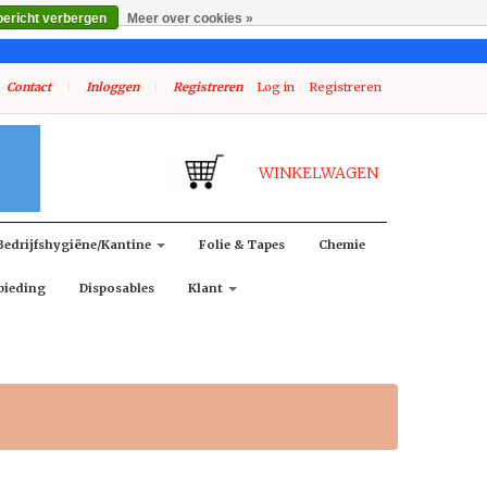
bericht verbergen
Meer over cookies »
Contact
|
Inloggen
|
Registreren
Log in
Registreren
WINKELWAGEN
Bedrijfshygiëne/kantine
Folie & Tapes
Chemie
bieding
Disposables
Klant