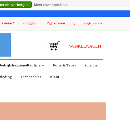
bericht verbergen
Meer over cookies »
Contact
|
Inloggen
|
Registreren
Log in
Registreren
WINKELWAGEN
Bedrijfshygiëne/kantine
Folie & Tapes
Chemie
bieding
Disposables
Klant