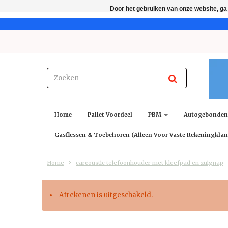
Door het gebruiken van onze website, ga
Home
Pallet Voordeel
PBM
Autogebonde
Gasflessen & Toebehoren (alleen Voor Vaste Rekeningklan
Home
carcoustic telefoonhouder met kleefpad en zuignap
Afrekenen is uitgeschakeld.