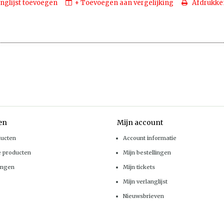
nglijst toevoegen
+ Toevoegen aan vergelijking
Afdrukke
en
Mijn account
ducten
Account informatie
e producten
Mijn bestellingen
ingen
Mijn tickets
Mijn verlanglijst
Nieuwsbrieven