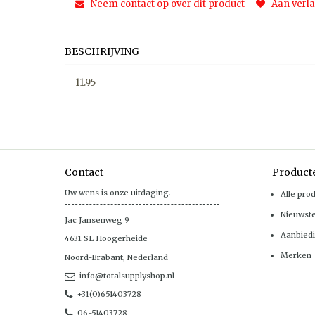
Neem contact op over dit product
Aan verla
BESCHRIJVING
11.95
Contact
Product
Uw wens is onze uitdaging.
Alle pro
Nieuwst
Jac Jansenweg 9
Aanbied
4631 SL
Hoogerheide
Merken
Noord-Brabant
,
Nederland
info@totalsupplyshop.nl
+31(0)651403728
06-51403728