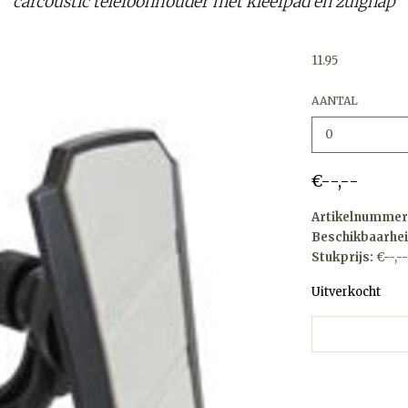
carcoustic telefoonhouder met kleefpad en zuignap
11.95
AANTAL
€--,--
Artikelnummer
Beschikbaarhei
Stukprijs:
€--,--
Uitverkocht