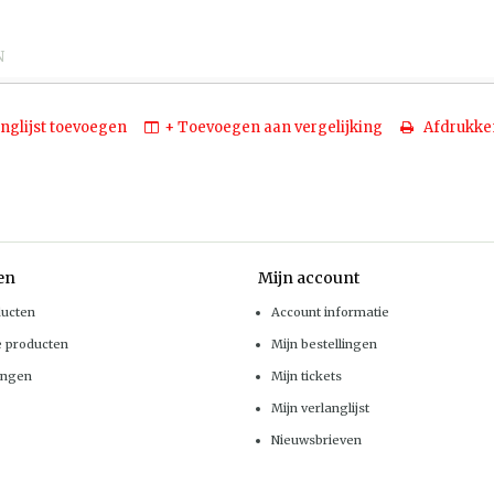
N
nglijst toevoegen
+ Toevoegen aan vergelijking
Afdrukke
en
Mijn account
ducten
Account informatie
e producten
Mijn bestellingen
ingen
Mijn tickets
Mijn verlanglijst
Nieuwsbrieven