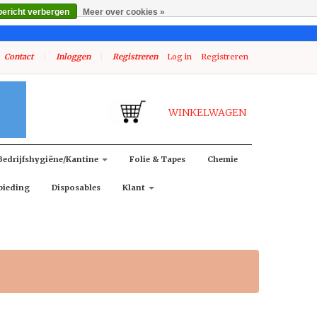
bericht verbergen
Meer over cookies »
Contact
|
Inloggen
|
Registreren
Log in
Registreren
WINKELWAGEN
Bedrijfshygiëne/kantine
Folie & Tapes
Chemie
bieding
Disposables
Klant