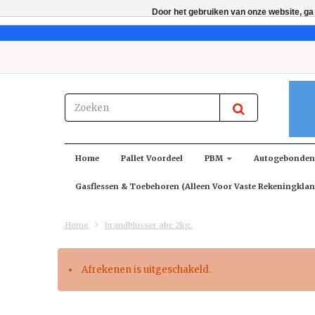
Door het gebruiken van onze website, ga
Home
Pallet Voordeel
PBM
Autogebonde
Gasflessen & Toebehoren (alleen Voor Vaste Rekeningklan
Home
brandblusser abc 2kg.
Afrekenen is uitgeschakeld.