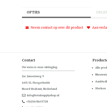
OPTIES
DELE
Neem contact op over dit product
Aan verla
Contact
Product
Uw wens is onze uitdaging.
Alle pro
Nieuwst
Jac Jansenweg 9
Aanbied
4631 SL
Hoogerheide
Merken
Noord-Brabant
,
Nederland
info@totalsupplyshop.nl
+31(0)651403728