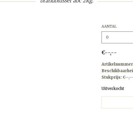
brandblusser abc 2kg.
AANTAL
€--,--
Artikelnummer
Beschikbaarhei
Stukprijs:
€--,--
Uitverkocht