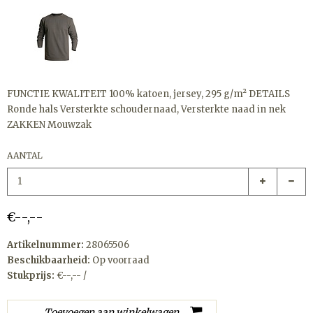
FUNCTIE KWALITEIT 100% katoen, jersey, 295 g/m² DETAILS
Ronde hals Versterkte schoudernaad, Versterkte naad in nek
ZAKKEN Mouwzak
AANTAL
€--,--
Artikelnummer:
28065506
Beschikbaarheid:
Op voorraad
Stukprijs:
€--,-- /