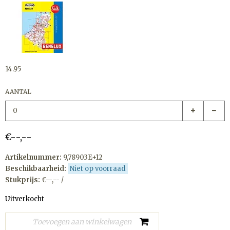
14.95
AANTAL
€--,--
Artikelnummer:
9,78903E+12
Beschikbaarheid:
Niet op voorraad
Stukprijs:
€--,-- /
Uitverkocht