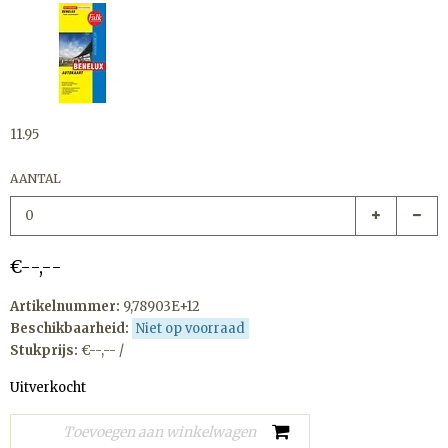
11.95
AANTAL
€--,--
Artikelnummer:
9,78903E+12
Beschikbaarheid:
Niet op voorraad
Stukprijs:
€--,-- /
Uitverkocht