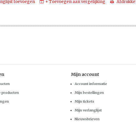
nglijst toevoegen
+ Toevoegen aan vergelijking
Afdrukke
en
Mijn account
ducten
Account informatie
e producten
Mijn bestellingen
ingen
Mijn tickets
Mijn verlanglijst
Nieuwsbrieven