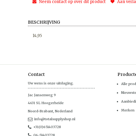
Neem contact op over dit product
Aan verla
BESCHRIJVING
14,95
Contact
Product
Uw wens is onze uitdaging.
Alle pro
Nieuwst
Jac Jansenweg 9
Aanbied
4631 SL
Hoogerheide
Merken
Noord-Brabant
,
Nederland
info@totalsupplyshop.nl
+31(0)651403728
06-51403728