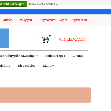
bericht verbergen
Meer over cookies »
Contact
|
Inloggen
|
Registreren
Log in
Registreren
WINKELWAGEN
Bedrijfshygiëne/kantine
Folie & Tapes
Chemie
bieding
Disposables
Klant