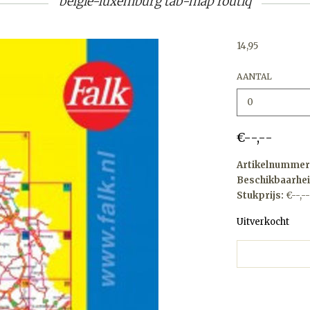
belgie-luxemburg tab-map routiq
14,95
AANTAL
€--,--
Artikelnummer
Beschikbaarhei
Stukprijs:
€--,--
Uitverkocht