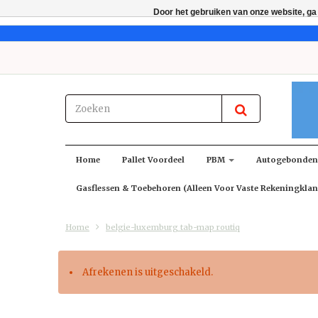
Door het gebruiken van onze website, ga
Home
Pallet Voordeel
PBM
Autogebonde
Gasflessen & Toebehoren (alleen Voor Vaste Rekeningklan
Home
belgie-luxemburg tab-map routiq
Afrekenen is uitgeschakeld.