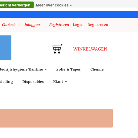
bericht verbergen
Meer over cookies »
Contact
|
Inloggen
|
Registreren
Log in
Registreren
WINKELWAGEN
Bedrijfshygiëne/kantine
Folie & Tapes
Chemie
bieding
Disposables
Klant