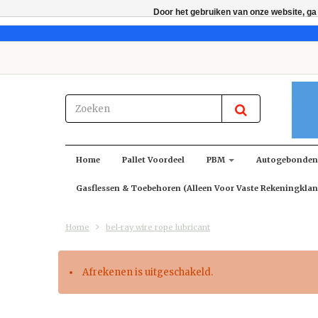
Door het gebruiken van onze website, ga
Home
Pallet Voordeel
PBM
Autogebonde
Gasflessen & Toebehoren (alleen Voor Vaste Rekeningklan
Home
bel-ray wire rope lubricant
Afrekenen is uitgeschakeld.