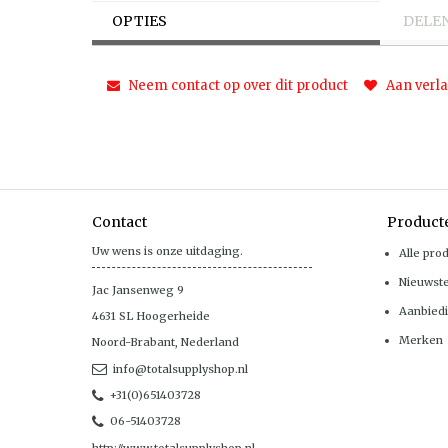
OPTIES
DELE
Neem contact op over dit product
Aan verla
Contact
Product
Uw wens is onze uitdaging.
Alle pro
Nieuwst
Jac Jansenweg 9
Aanbied
4631 SL
Hoogerheide
Merken
Noord-Brabant
,
Nederland
info@totalsupplyshop.nl
+31(0)651403728
06-51403728
http://www.totalsupplyshop.nl