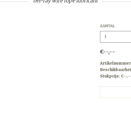
bel-ray wire rope lubricant
AANTAL
€--,--
Artikelnummer
Beschikbaarhei
Stukprijs:
€--,--