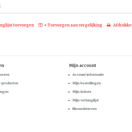
N
nglijst toevoegen
+ Toevoegen aan vergelijking
Afdrukke
en
Mijn account
ducten
Account informatie
e producten
Mijn bestellingen
ingen
Mijn tickets
Mijn verlanglijst
Nieuwsbrieven