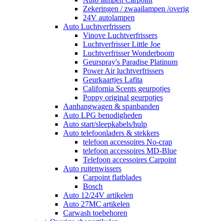
Zekeringen / zwaailampen /overig
24V autolampen
Auto Luchtverfrissers
Vinove Luchtverfrissers
Luchtverfrisser Little Joe
Luchtverfrisser Wonderboom
Geurspray's Paradise Platinum
Power Air luchtverfrissers
Geurkaartjes Lafita
California Scents geurpotjes
Poppy original geurpotjes
Aanhangwagen & spanbanden
Auto LPG benodigheden
Auto start/sleepkabels/hulp
Auto telefoonladers & stekkers
telefoon accessoires No-crap
telefoon accessoires MD-Blue
Telefoon accessoires Carpoint
Auto ruitenwissers
Carpoint flatblades
Bosch
Auto 12/24V artikelen
Auto 27MC artikelen
Carwash toebehoren