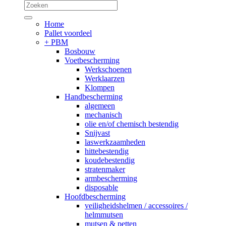
Home
Pallet voordeel
+
PBM
Bosbouw
Voetbescherming
Werkschoenen
Werklaarzen
Klompen
Handbescherming
algemeen
mechanisch
olie en/of chemisch bestendig
Snijvast
laswerkzaamheden
hittebestendig
koudebestendig
stratenmaker
armbescherming
disposable
Hoofdbescherming
veiligheidshelmen / accessoires /
helmmutsen
mutsen & petten