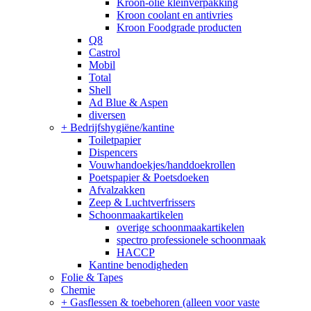
Kroon-olie kleinverpakking
Kroon coolant en antivries
Kroon Foodgrade producten
Q8
Castrol
Mobil
Total
Shell
Ad Blue & Aspen
diversen
+
Bedrijfshygiëne/kantine
Toiletpapier
Dispencers
Vouwhandoekjes/handdoekrollen
Poetspapier & Poetsdoeken
Afvalzakken
Zeep & Luchtverfrissers
Schoonmaakartikelen
overige schoonmaakartikelen
spectro professionele schoonmaak
HACCP
Kantine benodigheden
Folie & Tapes
Chemie
+
Gasflessen & toebehoren (alleen voor vaste