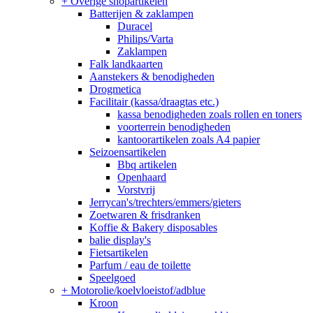
+
Overige shopartikelen
Batterijen & zaklampen
Duracel
Philips/Varta
Zaklampen
Falk landkaarten
Aanstekers & benodigheden
Drogmetica
Facilitair (kassa/draagtas etc.)
kassa benodigheden zoals rollen en toners
voorterrein benodigheden
kantoorartikelen zoals A4 papier
Seizoensartikelen
Bbq artikelen
Openhaard
Vorstvrij
Jerrycan's/trechters/emmers/gieters
Zoetwaren & frisdranken
Koffie & Bakery disposables
balie display's
Fietsartikelen
Parfum / eau de toilette
Speelgoed
+
Motorolie/koelvloeistof/adblue
Kroon