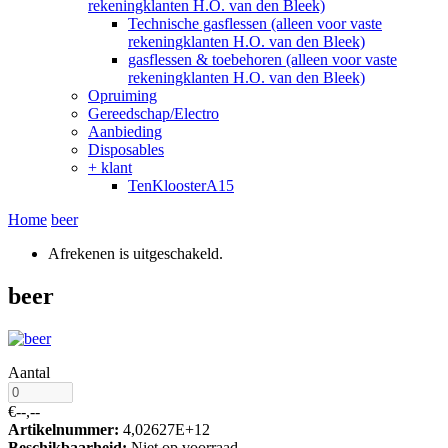
rekeningklanten H.O. van den Bleek)
Technische gasflessen (alleen voor vaste
rekeningklanten H.O. van den Bleek)
gasflessen & toebehoren (alleen voor vaste
rekeningklanten H.O. van den Bleek)
Opruiming
Gereedschap/Electro
Aanbieding
Disposables
+
klant
TenKloosterA15
Home
beer
Afrekenen is uitgeschakeld.
beer
Aantal
€--,--
Artikelnummer:
4,02627E+12
Beschikbaarheid:
Niet op voorraad