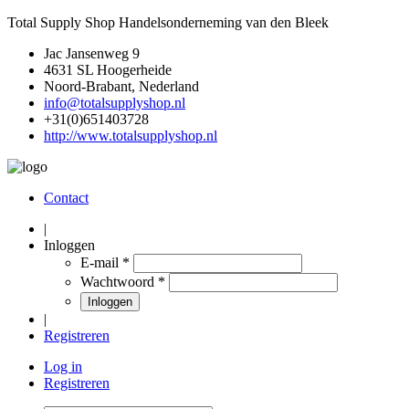
Total Supply Shop Handelsonderneming van den Bleek
Jac Jansenweg 9
4631 SL
Hoogerheide
Noord-Brabant
,
Nederland
info@totalsupplyshop.nl
+31(0)651403728
http://www.totalsupplyshop.nl
Contact
|
Inloggen
E-mail
*
Wachtwoord
*
Inloggen
|
Registreren
Log in
Registreren