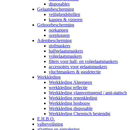
disposables
Gelaatsbescherming
veiligheidsbrillen
kappen & vizieren
Gehoorbescherming
oorkappen
oorpluggen
Adembescherming
stofmaskers
halfgelaatsmaskers
volgelaatsmaskers
filters voor half- en volgelaatsmaskers
accessoires voor gelaatsmaskers
vluchtmaskers & gasdetectie
Werkkleding
Werkkleding Algemeen
werkkleding reflectie
Werkkleding vlamvertragend / anti-statisch
Werkkleding regenkleding
Werkkleding bosbouw
Werkkleding disposable
Werkkleding Chemisch bestendig
E.H.B.O.
valbeveiliging
afzetting en signalering