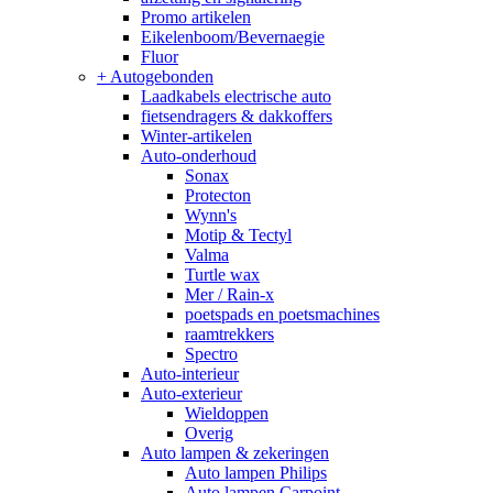
Promo artikelen
Eikelenboom/Bevernaegie
Fluor
+
Autogebonden
Laadkabels electrische auto
fietsendragers & dakkoffers
Winter-artikelen
Auto-onderhoud
Sonax
Protecton
Wynn's
Motip & Tectyl
Valma
Turtle wax
Mer / Rain-x
poetspads en poetsmachines
raamtrekkers
Spectro
Auto-interieur
Auto-exterieur
Wieldoppen
Overig
Auto lampen & zekeringen
Auto lampen Philips
Auto lampen Carpoint