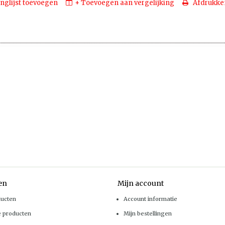
nglijst toevoegen
+ Toevoegen aan vergelijking
Afdrukke
en
Mijn account
ducten
Account informatie
e producten
Mijn bestellingen