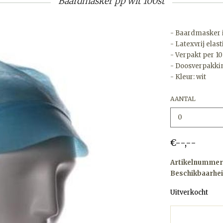
Baardmasker pp wit 100st
- Baardmasker 
- Latexvrij elast
- Verpakt per 1
- Doosverpakkin
- Kleur: wit
AANTAL
€--,--
Artikelnummer
Beschikbaarhei
Uitverkocht