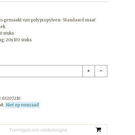
is gemaakt van polypropyleen- Standaard maat
iek
00 stuks
g: 20x100 stuks
:
63207210
d:
Niet op voorraad