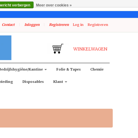
bericht verbergen
Meer over cookies »
Contact
|
Inloggen
|
Registreren
Log in
Registreren
WINKELWAGEN
Bedrijfshygiëne/kantine
Folie & Tapes
Chemie
bieding
Disposables
Klant