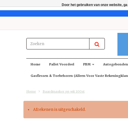
Door het gebruiken van onze website, ga
Home
Pallet Voordeel
PBM
Autogebonde
Gasflessen & Toebehoren (alleen Voor Vaste Rekeningklan
Home
Baardmasker pp wit 100st
Afrekenen is uitgeschakeld.