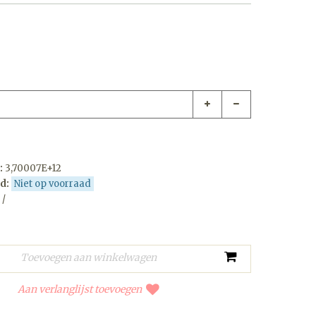
:
3,70007E+12
d:
Niet op voorraad
 /
Aan verlanglijst toevoegen