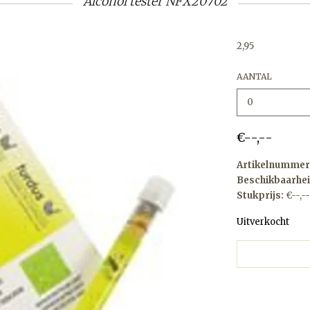
Alcohol tester NFX20702
2,95
AANTAL
€--,--
Artikelnummer
Beschikbaarhei
Stukprijs:
€--,--
Uitverkocht