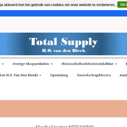
 je akkoord met het gebruik van cookies om onze website te verbeteren.
Dit 
n
Overige Shopartikelen
Motorolie/koelvloeistof/adblue
ten H.O. Van Den Bleek)
Opruiming
Gereedschap/Electro
Aan