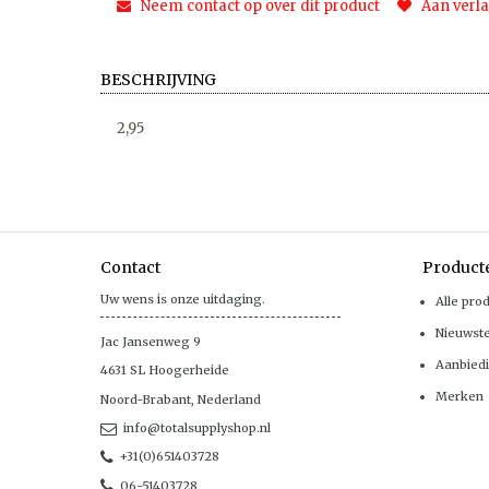
Neem contact op over dit product
Aan verla
BESCHRIJVING
2,95
Contact
Product
Uw wens is onze uitdaging.
Alle pro
Nieuwst
Jac Jansenweg 9
Aanbied
4631 SL
Hoogerheide
Merken
Noord-Brabant
,
Nederland
info@totalsupplyshop.nl
+31(0)651403728
06-51403728