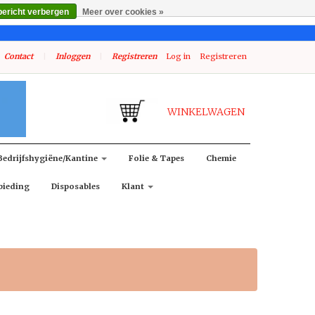
bericht verbergen
Meer over cookies »
Contact
|
Inloggen
|
Registreren
Log in
Registreren
WINKELWAGEN
Bedrijfshygiëne/kantine
Folie & Tapes
Chemie
bieding
Disposables
Klant