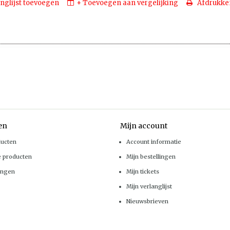
nglijst toevoegen
+ Toevoegen aan vergelijking
Afdrukke
en
Mijn account
ducten
Account informatie
e producten
Mijn bestellingen
ingen
Mijn tickets
Mijn verlanglijst
Nieuwsbrieven