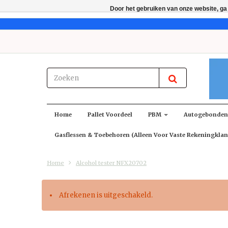
Door het gebruiken van onze website, ga
Home
Pallet Voordeel
PBM
Autogebonde
Gasflessen & Toebehoren (alleen Voor Vaste Rekeningklan
Home
Alcohol tester NFX20702
Afrekenen is uitgeschakeld.