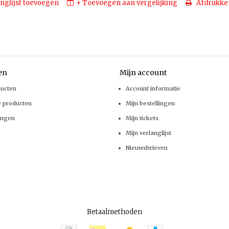
nglijst toevoegen
+ Toevoegen aan vergelijking
Afdrukke
en
Mijn account
ducten
Account informatie
e producten
Mijn bestellingen
ingen
Mijn tickets
Mijn verlanglijst
Nieuwsbrieven
Betaalmethoden