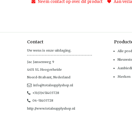
Neem contact op over dit product
Aan verla
Contact
Product
Uw wens is onze uitdaging.
Alle pro
Nieuwst
Jac Jansenweg 9
Aanbied
4631 SL
Hoogerheide
Merken
Noord-Brabant
,
Nederland
info@totalsupplyshop.nl
+31(0)651403728
06-51403728
http://www.totalsupplyshop.nl