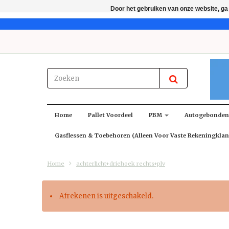
Door het gebruiken van onze website, ga
Home
Pallet Voordeel
PBM
Autogebonde
Gasflessen & Toebehoren (alleen Voor Vaste Rekeningklan
Home
achterlicht+driehoek rechts+plv
Afrekenen is uitgeschakeld.