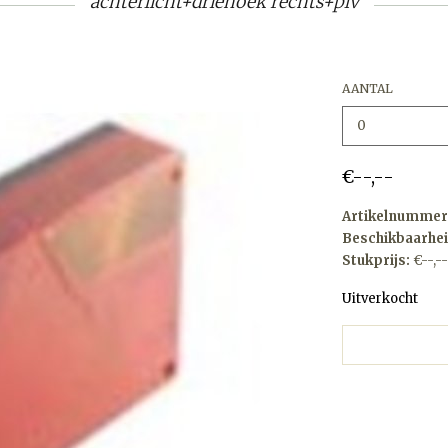
achterlicht+driehoek rechts+plv
AANTAL
€--,--
Artikelnummer
Beschikbaarhei
Stukprijs:
€--,--
Uitverkocht