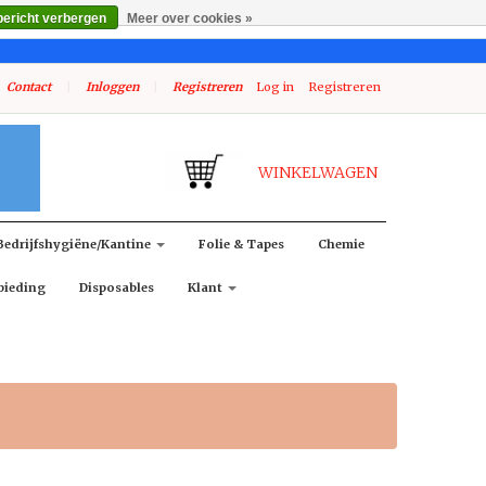
bericht verbergen
Meer over cookies »
Contact
|
Inloggen
|
Registreren
Log in
Registreren
WINKELWAGEN
Bedrijfshygiëne/kantine
Folie & Tapes
Chemie
bieding
Disposables
Klant