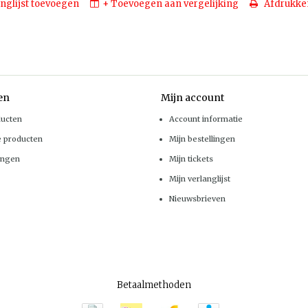
nglijst toevoegen
+ Toevoegen aan vergelijking
Afdrukke
en
Mijn account
ducten
Account informatie
e producten
Mijn bestellingen
ingen
Mijn tickets
Mijn verlanglijst
Nieuwsbrieven
Betaalmethoden