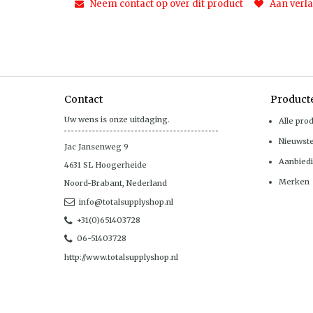
Neem contact op over dit product
Aan verla
Contact
Product
Uw wens is onze uitdaging.
Alle pro
Nieuwst
Jac Jansenweg 9
Aanbied
4631 SL
Hoogerheide
Merken
Noord-Brabant
,
Nederland
info@totalsupplyshop.nl
+31(0)651403728
06-51403728
http://www.totalsupplyshop.nl