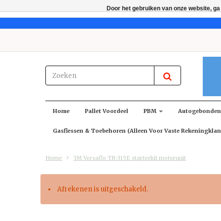
Door het gebruiken van onze website, ga
Home
Pallet Voordeel
PBM
Autogebonde
Gasflessen & Toebehoren (alleen Voor Vaste Rekeningklan
Home
3M Versaflo TR-315E starterkit motorunit
Afrekenen is uitgeschakeld.