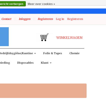
bericht verbergen
Meer over cookies »
Contact
|
Inloggen
|
Registreren
Log in
Registreren
WINKELWAGEN
Bedrijfshygiëne/kantine
Folie & Tapes
Chemie
bieding
Disposables
Klant