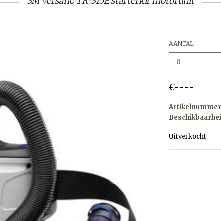
3M Versaflo TR-315E starterkit motorunit
AANTAL
€--,--
Artikelnummer
Beschikbaarhei
Uitverkocht