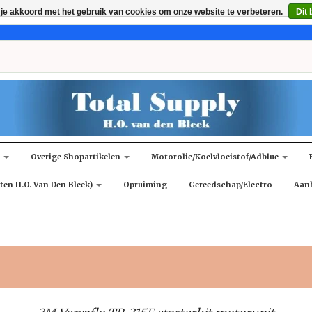
 je akkoord met het gebruik van cookies om onze website te verbeteren.
Dit 
n
Overige Shopartikelen
Motorolie/koelvloeistof/adblue
ten H.O. Van Den Bleek)
Opruiming
Gereedschap/Electro
Aan