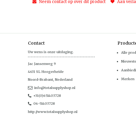
Neem contact op over dit product
Aan verla
Contact
Product
Uw wens is onze uitdaging.
Alle pro
Nieuwst
Jac Jansenweg 9
Aanbied
4631 SL
Hoogerheide
Merken
Noord-Brabant
,
Nederland
info@totalsupplyshop.nl
+31(0)651403728
06-51403728
http://www.totalsupplyshop.nl