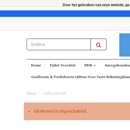
Door het gebruiken van onze website, ga
Home
Pallet Voordeel
PBM
Autogebonde
Gasflessen & Toebehoren (alleen Voor Vaste Rekeningklan
Home
12vh1 carpoint
Afrekenen is uitgeschakeld.