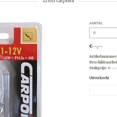
12vh1 carpoint
AANTAL
€--,--
Artikelnummer
Beschikbaarhei
Stukprijs:
€--,--
Uitverkocht