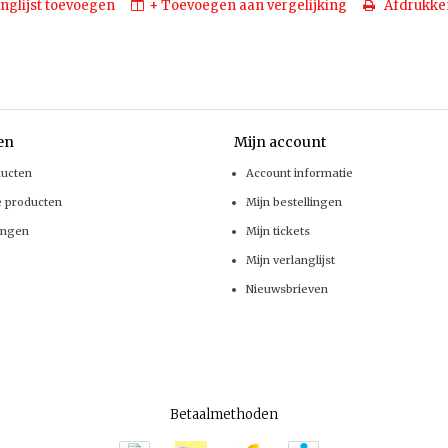
nglijst toevoegen
+ Toevoegen aan vergelijking
Afdrukke
en
Mijn account
ducten
Account informatie
e producten
Mijn bestellingen
ingen
Mijn tickets
Mijn verlanglijst
Nieuwsbrieven
Betaalmethoden