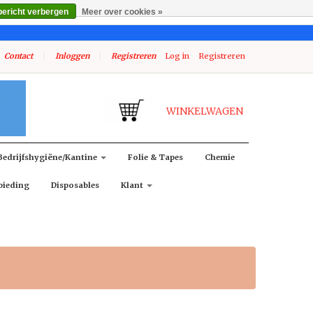
bericht verbergen
Meer over cookies »
Contact
|
Inloggen
|
Registreren
Log in
Registreren
WINKELWAGEN
Bedrijfshygiëne/kantine
Folie & Tapes
Chemie
bieding
Disposables
Klant